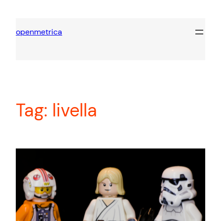
Vai
al
openmetrica
contenuto
Tag:
livella