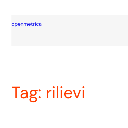
Vai
al
contenuto
openmetrica
Tag:
rilievi